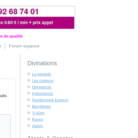
e de qualité
e
Forum voyance
Divinations
Le pendule
Les couleurs
Géomancie
Kybomancie
qués
Numérologie Express
Biorythmes
Yi-King
Runes
Autres