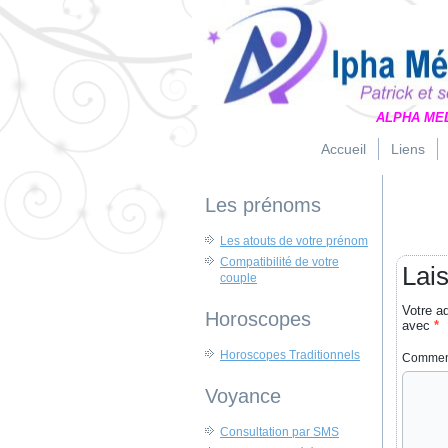
ALPHA ME
Accueil
Liens
Les prénoms
Les atouts de votre prénom
Compatibilité de votre
Lai
couple
Votre a
Horoscopes
avec
*
Horoscopes Traditionnels
Commen
Voyance
Consultation par SMS