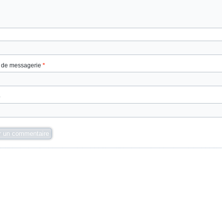
 de messagerie
*
b