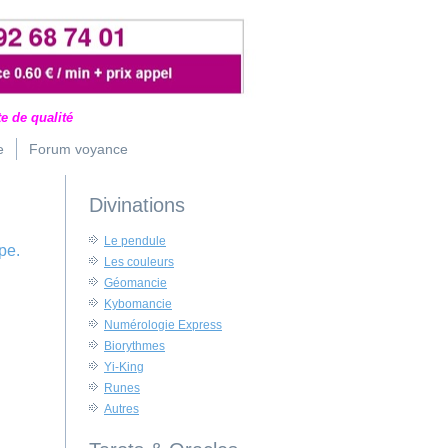
e de qualité
e
Forum voyance
Divinations
Le pendule
pe.
Les couleurs
Géomancie
Kybomancie
Numérologie Express
Biorythmes
Yi-King
Runes
Autres