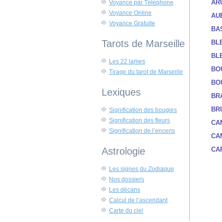
AR
Voyance par Téléphone
Voyance Online
AU
Voyance Gratuite
BA
Tarots de Marseille
BL
BL
Les 22 lames
BO
Tirage du tarot de Marseille
BO
Lexiques
BR
BR
Signification des bougies
Signification des fleurs
CA
Signification de l’encens
CA
Astrologie
CA
Les signes du Zodiaque
Nos dossiers
Les décans
Calcul de l’ascendant
Carte du ciel