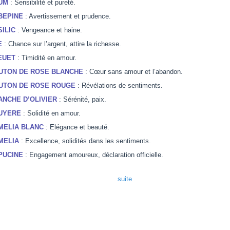
UM
: Sensibilité et pureté.
BEPINE
: Avertissement et prudence.
SILIC
: Vengeance et haine.
E
: Chance sur l’argent, attire la richesse.
EUET
: Timidité en amour.
UTON DE ROSE BLANCHE
: Cœur sans amour et l’abandon.
UTON DE ROSE ROUGE
: Révélations de sentiments.
ANCHE D’OLIVIER
: Sérénité, paix.
UYERE
: Solidité en amour.
MELIA BLANC
: Elégance et beauté.
MELIA
: Excellence, solidités dans les sentiments.
PUCINE
: Engagement amoureux, déclaration officielle.
suite