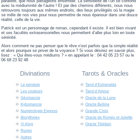
parallèle, que nous partageons ensemble. La sensibilité de l’un se confond
avec la médiumnité de l’autre ! Et par des chemins différents, nous nous
retrouvons toujours aux mêmes endroits, des lieux privilégiés où la magie
se mêle de nos vies pour nous permettre de nous épanouir dans une douce
réalité, celle de la vie.
Patrick est un personnage de roman, cependant il existe. Il est bien vivant
et ses facultés extrasensorielles nous permettent d’aller plus loin en toute
sérénité.
Alors comment ne pas penser que le rêve n’est parfois que la simple réalité
et alors pourquoi se priver de la voyance ? Si vous désirez en savoir plus,
lisez : « Qui êtes-vous médiums ? » en appelant le : 04 42 05 23 57 ou le
06 68 23 92 48
Divinations
Tarots & Oracles
Le pendule
Tarot d’Esmeralda
Les couleurs
Tarot d’Amour
Géomancie
Oracle de la Lune
Kybomancie
Oracle Belline
Numérologie Express
Grande Croix
Biorythmes
Oracle de Roméo et Juliette
Yi-King
Oracle Tibétain
Runes
Autres