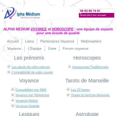
ALPHA MEDIUM
VOYANCE
et
HOROSCOPE
: une équipe de voyants
pour une écoute de qualité
Accueil
Liens
Partenaires Voyance
Webmasters
Voyance
L’Equipe
Livre
Forum voyance
Les prénoms
Horoscopes
Les atouts de votre prénom
Horoscopes Traditionnels
Compatibilité de votre couple
Voyance
Tarots de Marseille
Consultation par SMS
Les 22 lames
Voyance par Téléphone
Tirage du tarot de Marseille
Voyance Online
Voyance Gratuite
Lexiques
Astrologie