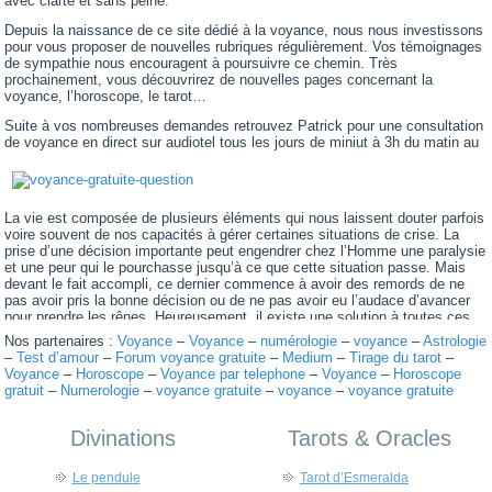
avec clarté et sans peine.
Depuis la naissance de ce site dédié à la voyance, nous nous investissons
pour vous proposer de nouvelles rubriques régulièrement. Vos témoignages
de sympathie nous encouragent à poursuivre ce chemin. Très
prochainement, vous découvrirez de nouvelles pages concernant la
voyance, l’horoscope, le tarot…
Suite à vos nombreuses demandes retrouvez Patrick pour une consultation
de voyance en direct sur audiotel tous les jours de miniut à 3h du matin au
La vie est composée de plusieurs éléments qui nous laissent douter parfois
voire souvent de nos capacités à gérer certaines situations de crise. La
prise d’une décision importante peut engendrer chez l’Homme une paralysie
et une peur qui le pourchasse jusqu’à ce que cette situation passe. Mais
devant le fait accompli, ce dernier commence à avoir des remords de ne
pas avoir pris la bonne décision ou de ne pas avoir eu l’audace d’avancer
pour prendre les rênes. Heureusement, il existe une solution à toutes ces
personnes qui ont du mal à avancer et à prendre des décisions. Les
Nos partenaires :
Voyance
–
Voyance
–
numérologie
–
voyance
–
Astrologie
craintes et les peurs qui nourrissent l’être humain ne sont que le fruit de ses
–
Test d’amour
–
Forum voyance gratuite
–
Medium
–
Tirage du tarot
–
interprétations qui ne sont pas souvent correctes. Grâce aux sciences
Voyance
–
Horoscope
–
Voyance par telephone
–
Voyance
–
Horoscope
occultes et plus précisément à la voyance vous découvrirez tous
gratuit
–
Numerologie
–
voyance gratuite
–
voyance
–
voyance gratuite
avantages que vous avez laissé filer par inadvertance. Le cabinet de
voyance de Alphamedium est basé en France, il vous propose de consulter
des experts capables de vous divulguer plusieurs secrets dont vous ne
Divinations
Tarots & Oracles
doutiez pas de leur existence. Nos voyantes au téléphone direct vous
proposent des consultations de voyance gratuite afin que vous puissiez
Le pendule
Tarot d’Esmeralda
comprendre les tenants et les aboutissants de plusieurs de vos sujets les