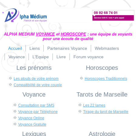
ALPHA MEDIUM
VOYANCE
et
HOROSCOPE
: une équipe de voyants
pour une écoute de qualité
Accueil
Liens
Partenaires Voyance
Webmasters
Voyance
L’Equipe
Livre
Forum voyance
Les prénoms
Horoscopes
Les atouts de votre prénom
Horoscopes Traditionnels
Compatibilité de votre couple
Voyance
Tarots de Marseille
Consultation par SMS
Les 22 lames
Voyance par Téléphone
Tirage du tarot de Marseille
Voyance Online
Voyance Gratuite
Lexiques
Astrologie