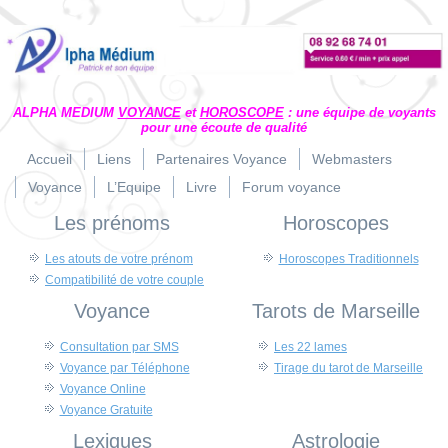
ALPHA MEDIUM
VOYANCE
et
HOROSCOPE
: une équipe de voyants
pour une écoute de qualité
Accueil
Liens
Partenaires Voyance
Webmasters
Voyance
L’Equipe
Livre
Forum voyance
Les prénoms
Horoscopes
Les atouts de votre prénom
Horoscopes Traditionnels
Compatibilité de votre couple
Voyance
Tarots de Marseille
Consultation par SMS
Les 22 lames
Voyance par Téléphone
Tirage du tarot de Marseille
Voyance Online
Voyance Gratuite
Lexiques
Astrologie