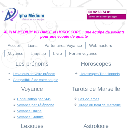
ALPHA MEDIUM
VOYANCE
et
HOROSCOPE
: une équipe de voyants
pour une écoute de qualité
Accueil
Liens
Partenaires Voyance
Webmasters
Voyance
L’Equipe
Livre
Forum voyance
Les prénoms
Horoscopes
Les atouts de votre prénom
Horoscopes Traditionnels
Compatibilité de votre couple
Voyance
Tarots de Marseille
Consultation par SMS
Les 22 lames
Voyance par Téléphone
Tirage du tarot de Marseille
Voyance Online
Voyance Gratuite
Lexiques
Astrologie