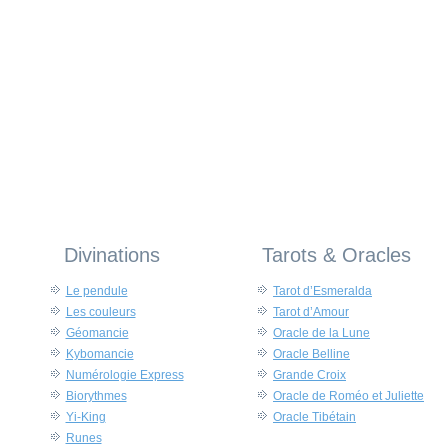
Divinations
Tarots & Oracles
Le pendule
Tarot d’Esmeralda
Les couleurs
Tarot d’Amour
Géomancie
Oracle de la Lune
Kybomancie
Oracle Belline
Numérologie Express
Grande Croix
Biorythmes
Oracle de Roméo et Juliette
Yi-King
Oracle Tibétain
Runes