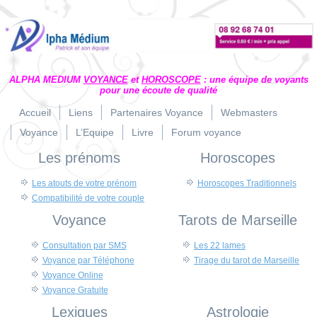
ALPHA MEDIUM
VOYANCE
et
HOROSCOPE
: une équipe de voyants
pour une écoute de qualité
Accueil
Liens
Partenaires Voyance
Webmasters
Voyance
L’Equipe
Livre
Forum voyance
Les prénoms
Horoscopes
Les atouts de votre prénom
Horoscopes Traditionnels
Compatibilité de votre couple
Voyance
Tarots de Marseille
Consultation par SMS
Les 22 lames
Voyance par Téléphone
Tirage du tarot de Marseille
Voyance Online
Voyance Gratuite
Lexiques
Astrologie