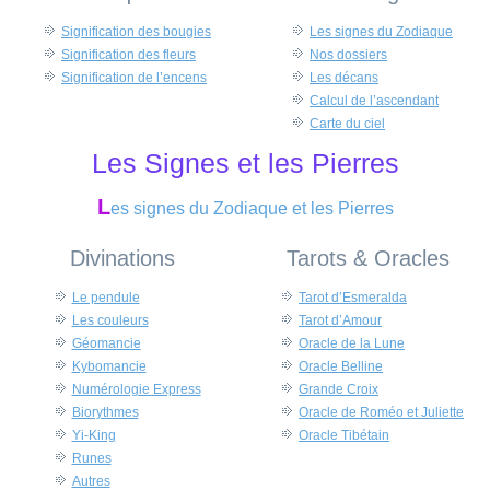
Signification des bougies
Les signes du Zodiaque
Signification des fleurs
Nos dossiers
Signification de l’encens
Les décans
Calcul de l’ascendant
Carte du ciel
Les Signes et les Pierres
L
es signes du Zodiaque et les Pierres
Divinations
Tarots & Oracles
Le pendule
Tarot d’Esmeralda
Les couleurs
Tarot d’Amour
Géomancie
Oracle de la Lune
Kybomancie
Oracle Belline
Numérologie Express
Grande Croix
Biorythmes
Oracle de Roméo et Juliette
Yi-King
Oracle Tibétain
Runes
Autres