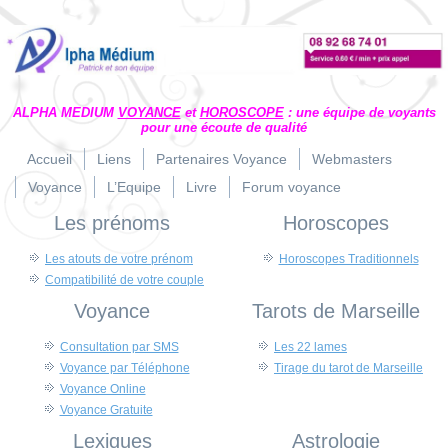
ALPHA MEDIUM
VOYANCE
et
HOROSCOPE
: une équipe de voyants
pour une écoute de qualité
Accueil
Liens
Partenaires Voyance
Webmasters
Voyance
L’Equipe
Livre
Forum voyance
Les prénoms
Horoscopes
Les atouts de votre prénom
Horoscopes Traditionnels
Compatibilité de votre couple
Voyance
Tarots de Marseille
Consultation par SMS
Les 22 lames
Voyance par Téléphone
Tirage du tarot de Marseille
Voyance Online
Voyance Gratuite
Lexiques
Astrologie