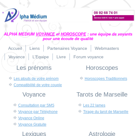
ALPHA MEDIUM
VOYANCE
et
HOROSCOPE
: une équipe de voyants
pour une écoute de qualité
Accueil
Liens
Partenaires Voyance
Webmasters
Voyance
L’Equipe
Livre
Forum voyance
Les prénoms
Horoscopes
Les atouts de votre prénom
Horoscopes Traditionnels
Compatibilité de votre couple
Voyance
Tarots de Marseille
Consultation par SMS
Les 22 lames
Voyance par Téléphone
Tirage du tarot de Marseille
Voyance Online
Voyance Gratuite
Lexiques
Astrologie