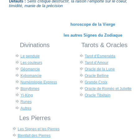
Défauts :
Sens critique destructif, la raison l’emporte sur le coeur,
timidité, manie de la précision
horoscope de la Vierge
les autres Signes du Zodiaque
Divinations
Tarots & Oracles
Le pendule
Tarot d’Esmeralda
Les couleurs
Tarot d’Amour
Géomancie
Oracle de la Lune
Kybomancie
Oracle Belline
Numérologie Express
Grande Croix
Biorythmes
Oracle de Roméo et Juliette
Yi-King
Oracle Tibétain
Runes
Autres
Les Pierres
Les Signes et les Pierres
Bienfait des Pierres