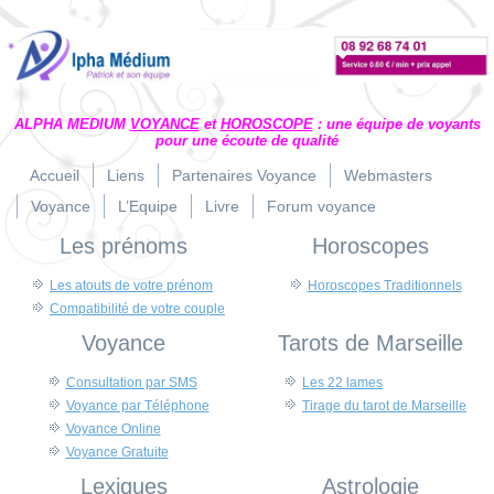
ALPHA MEDIUM
VOYANCE
et
HOROSCOPE
: une équipe de voyants
pour une écoute de qualité
Accueil
Liens
Partenaires Voyance
Webmasters
Voyance
L’Equipe
Livre
Forum voyance
Les prénoms
Horoscopes
Les atouts de votre prénom
Horoscopes Traditionnels
Compatibilité de votre couple
Voyance
Tarots de Marseille
Consultation par SMS
Les 22 lames
Voyance par Téléphone
Tirage du tarot de Marseille
Voyance Online
Voyance Gratuite
Lexiques
Astrologie