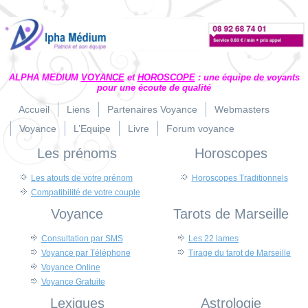
ALPHA MEDIUM
VOYANCE
et
HOROSCOPE
: une équipe de voyants
pour une écoute de qualité
Accueil
Liens
Partenaires Voyance
Webmasters
Voyance
L’Equipe
Livre
Forum voyance
Les prénoms
Horoscopes
Les atouts de votre prénom
Horoscopes Traditionnels
Compatibilité de votre couple
Voyance
Tarots de Marseille
Consultation par SMS
Les 22 lames
Voyance par Téléphone
Tirage du tarot de Marseille
Voyance Online
Voyance Gratuite
Lexiques
Astrologie