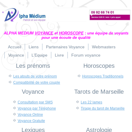
ALPHA MEDIUM
VOYANCE
et
HOROSCOPE
: une équipe de voyants
pour une écoute de qualité
Accueil
Liens
Partenaires Voyance
Webmasters
Voyance
L’Equipe
Livre
Forum voyance
Les prénoms
Horoscopes
Les atouts de votre prénom
Horoscopes Traditionnels
Compatibilité de votre couple
Voyance
Tarots de Marseille
Consultation par SMS
Les 22 lames
Voyance par Téléphone
Tirage du tarot de Marseille
Voyance Online
Voyance Gratuite
Lexiques
Astrologie