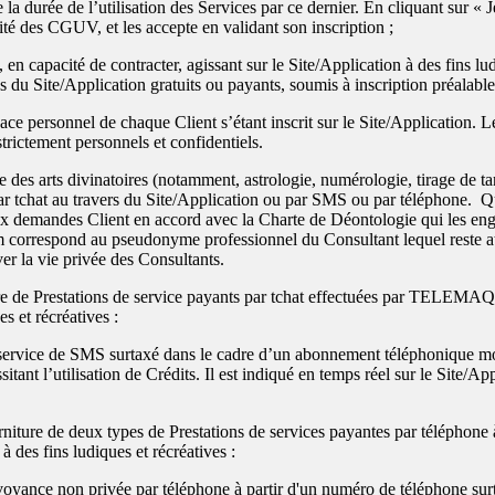
 la durée de l’utilisation des Services par ce dernier. En cliquant sur « J
lité des CGUV, et les accepte en validant son inscription ;
n capacité de contracter, agissant sur le Site/Application à des fins lud
s du Site/Application gratuits ou payants, soumis à inscription préalable
ace personnel de chaque Client s’étant inscrit sur le Site/Application. 
 strictement personnels et confidentiels.
 des arts divinatoires (notamment, astrologie, numérologie, tirage de tar
ar tchat au travers du Site/Application ou par SMS ou par téléphone. Q
aux demandes Client en accord avec la Charte de Déontologie qui les e
m correspond au pseudonyme professionnel du Consultant lequel reste att
r la vie privée des Consultants.
re de Prestations de service payants par tchat effectuées par TELEMA
s et récréatives :
 service de SMS surtaxé dans le cadre d’un abonnement téléphonique m
sitant l’utilisation de Crédits. Il est indiqué en temps réel sur le Site/App
niture de deux types de Prestations de services payantes par téléphone 
à des fins ludiques et récréatives :
voyance non privée par téléphone à partir d'un numéro de téléphone sur