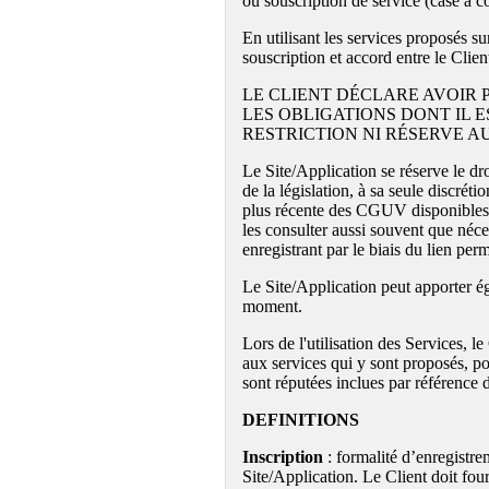
ou souscription de service (case à co
En utilisant les services proposés su
souscription et accord entre le Clien
LE CLIENT DÉCLARE AVOIR 
LES OBLIGATIONS DONT IL 
RESTRICTION NI RÉSERVE A
Le Site/Application se réserve le dr
de la législation, à sa seule discrét
plus récente des CGUV disponibles su
les consulter aussi souvent que néce
enregistrant par le biais du lien pe
Le Site/Application peut apporter ég
moment.
Lors de l'utilisation des Services, l
aux services qui y sont proposés, p
sont réputées inclues par référenc
DEFINITIONS
Inscription
: formalité d’enregistre
Site/Application. Le Client doit fou