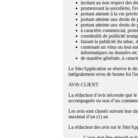
incitant au non respect des dro
promouvant la sorcellerie, l'
portant atteinte à la vie privé
portant atteinte aux droits de p
portant atteinte aux droits de
à caractère commercial, promo
constitutifs de publicité tromp
faisant la publicité du tabac,
contenant un virus ou tout au
informatiques ou données e
de manière générale, à caractèr
Le Site/Application se réserve le dr
intégralement et/ou de bonne foi l'i
AVIS CLIENT
La rédaction d’avis nécessite que le 
accompagnée ou non d’un commentaire
Les avis sont classés suivant leur d
maximal d’un (1) an.
La rédaction des avis sur le Site/Ap
- L’avis doit être objectif et doit