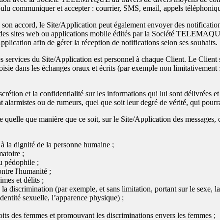
ulu communiquer et accepter : courrier, SMS, email, appels téléphoniqu
 son accord, le Site/Application peut également envoyer des notificatio
is des sites web ou applications mobile édités par la Société TELEMAQ
pplication afin de gérer la réception de notifications selon ses souhaits.
r les services du Site/Application est personnel à chaque Client. Le Clien
oisie dans les échanges oraux et écrits (par exemple non limitativement :
crétion et la confidentialité sur les informations qui lui sont délivrées e
t alarmistes ou de rumeurs, quel que soit leur degré de vérité, qui pour
r, de quelle que manière que ce soit, sur le Site/Application des messages
e à la dignité de la personne humaine ;
matoire ;
u pédophile ;
ontre l'humanité ;
mes et délits ;
à la discrimination (par exemple, et sans limitation, portant sur le sexe, l
identité sexuelle, l’apparence physique) ;
roits des femmes et promouvant les discriminations envers les femmes ;