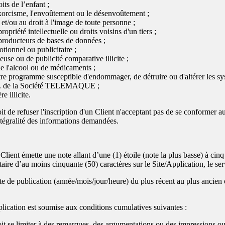
its de l’enfant ;
exorcisme, l'envoûtement ou le désenvoûtement ;
e et/ou au droit à l'image de toute personne ;
ropriété intellectuelle ou droits voisins d'un tiers ;
 producteurs de bases de données ;
tionnel ou publicitaire ;
euse ou de publicité comparative illicite ;
 de l'alcool ou de médicaments ;
tre programme susceptible d'endommager, de détruire ou d'altérer les s
tc. de la Société TELEMAQUE ;
e illicite.
oit de refuser l'inscription d'un Client n'acceptant pas de se conforme
ntégralité des informations demandées.
Client émette une note allant d’une (1) étoile (note la plus basse) à cinq 
 d’au moins cinquante (50) caractères sur le Site/Application, le serv
ate de publication (année/mois/jour/heure) du plus récent au plus ancien
plication est soumise aux conditions cumulatives suivantes :
 se limiter à des remarques, des argumentations ou des impressions ou