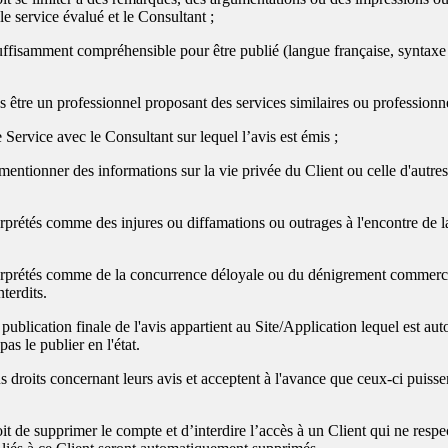
le service évalué et le Consultant ;
samment compréhensible pour être publié (langue française, syntaxe 
tre un professionnel proposant des services similaires ou professionnel
ervice avec le Consultant sur lequel l’avis est émis ;
ionner des informations sur la vie privée du Client ou celle d'autres
tés comme des injures ou diffamations ou outrages à l'encontre de la 
étés comme de la concurrence déloyale ou du dénigrement commercial 
terdits.
 publication finale de l'avis appartient au Site/Application lequel est aut
as le publier en l'état.
s droits concernant leurs avis et acceptent à l'avance que ceux-ci puissen
it de supprimer le compte et d’interdire l’accès à un Client qui ne respect