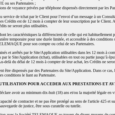
ou ses Partenaires ;
tions de voyance privées par téléphone dispensés directement par le
 service de tchat par le Client pour l’envoi d’un message à un Consulta
es Crédits est de 12 mois à compter de leur souscription par le Client. 
dits ne seront plus utilisables.
ont les caractéristiques la différencient de celle qui est habituellemen
anière temporaire pour une durée limitée, et accessible à des conditions s
 TELEMAQUE pour son compte ou celui de ses Partenaires.
és et arrêtés par le Site/Application utilisables dans les 12 mois à comp
 par le Site/Application (tchat), utilisables en tout ou partie jusqu’à 
u-delà du délai de 12 mois à compter de leur achat, les Crédits ne seront
nt être dispensés par des Partenaires du Site/Application. Dans ce cas, 
es conditions le liant au Partenaire.
D'UTILISATION POUR ACCEDER AUX PRESTATIONS ET AV
déclare avoir au minimum dix-huit (18) ans et/ou la majorité légale en 
a capacité de contracter et ne pas être protégé au sens de l'article 425 et 
sauvegarde de justice, être sous curatelle ou tutelle.
relation avec la Société TELEMAQUE au travers de divers moyens de co