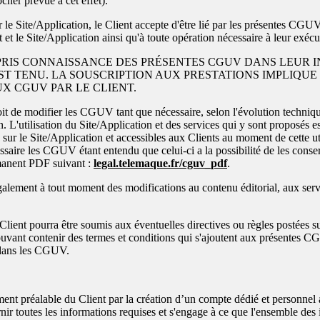
cher prévue à cet effet).
r le Site/Application, le Client accepte d'être lié par les présentes CGUV
t et le Site/Application ainsi qu'à toute opération nécessaire à leur exécu
PRIS CONNAISSANCE DES PRÉSENTES CGUV DANS LEUR 
EST TENU. LA SOUSCRIPTION AUX PRESTATIONS IMPLIQUE
UX CGUV PAR LE CLIENT.
oit de modifier les CGUV tant que nécessaire, selon l'évolution techniqu
ion. L'utilisation du Site/Application et des services qui y sont proposés e
r le Site/Application et accessibles aux Clients au moment de cette util
ssaire les CGUV étant entendu que celui-ci a la possibilité de les conse
rmanent PDF suivant :
legal.telemaque.fr/cguv_pdf
.
alement à tout moment des modifications au contenu éditorial, aux servi
e Client pourra être soumis aux éventuelles directives ou règles postées s
ouvant contenir des termes et conditions qui s'ajoutent aux présentes C
e dans les CGUV.
ment préalable du Client par la création d’un compte dédié et personnel
rnir toutes les informations requises et s'engage à ce que l'ensemble des 