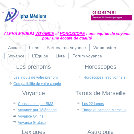
ALPHA MEDIUM
VOYANCE
et
HOROSCOPE
: une équipe de voyants
pour une écoute de qualité
Accueil
Liens
Partenaires Voyance
Webmasters
Voyance
L’Equipe
Livre
Forum voyance
Les prénoms
Horoscopes
Les atouts de votre prénom
Horoscopes Traditionnels
Compatibilité de votre couple
Voyance
Tarots de Marseille
Consultation par SMS
Les 22 lames
Voyance par Téléphone
Tirage du tarot de Marseille
Voyance Online
Voyance Gratuite
Lexiques
Astrologie